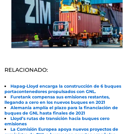
RELACIONADO:
Hapag-Lloyd encarga la construcción de 6 buques
portacontenedores propulsados con GNL.
Furetank compensa sus emisiones restantes,
llegando a cero en los nuevos buques en 2021
Alemania amplía el plazo para la financiación de
buques de GNL hasta finales de 2021
Lloyd’s rutas de transición hacia buques cero
emisiones
La Comisión Europea apoya nuevos proyectos de